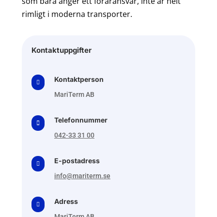
som bara anger ett föraransvar, inte är helt
rimligt i moderna transporter.
Kontaktuppgifter
Kontaktperson

MariTerm AB
Telefonnummer

042-33 31 00
E-postadress

info@mariterm.se
Adress

MariTerm AB