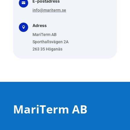
E-postadress

info@mariterm.se
Adress

MariTerm AB
Sporthallsvägen 2A
263 35 Höganäs
MariTerm AB