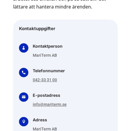
lättare att hantera mindre ärenden.
Kontaktuppgifter
Kontaktperson

MariTerm AB
Telefonnummer

042-33 31 00
E-postadress

info@mariterm.se
Adress

MariTerm AB