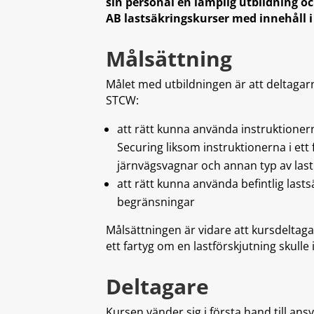
sin personal en lämplig utbildning o
AB lastsäkringskurser med innehåll 
Målsättning
Målet med utbildningen är att deltagar
STCW:
att rätt kunna använda instruktioner
Securing liksom instruktionerna i ett 
järnvägsvagnar och annan typ av la
att rätt kunna använda befintlig last
begränsningar
Målsättningen är vidare att kursdeltag
ett fartyg om en lastförskjutning skulle
Deltagare
Kursen vänder sig i första hand till ansv