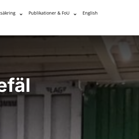
tsäkring
Publikationer & FoU
English
efäl