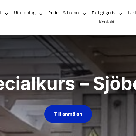
t
Utbildning
Rederi & hamn
Farligt gods
Las
Kontakt
cialkurs – Sjöb
Till anmälan