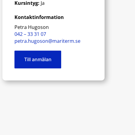
Kursintyg:
Ja
Kontaktinformation
Petra Hugoson
042 – 33 31 07
petra.hugoson@mariterm.se
Till anmälan