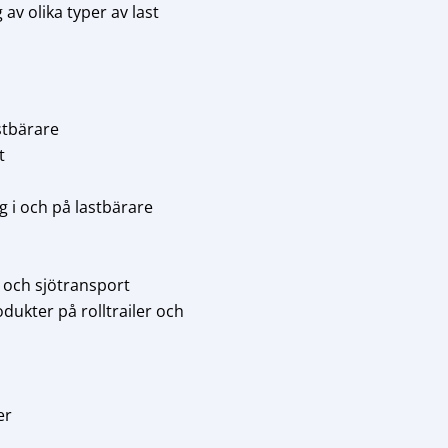
av olika typer av last
stbärare
t
g i och på lastbärare
- och sjötransport
dukter på rolltrailer och
er