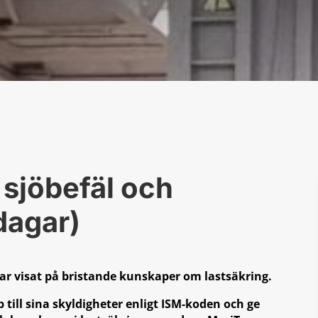
 sjöbefäl och
dagar)
har visat på bristande kunskaper om lastsäkring.
 till sina skyldigheter enligt ISM-koden och ge