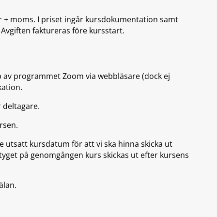
kr + moms. I priset ingår kursdokumentation samt
vgiften faktureras före kursstart.
 av programmet Zoom via webbläsare (dock ej
kation.
 deltagare.
rsen.
utsatt kursdatum för att vi ska hinna skicka ut
sintyget på genomgången kurs skickas ut efter kursens
älan.