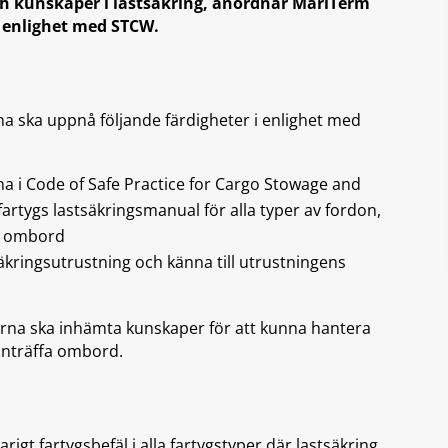
ch kunskaper i lastsäkring, anordnar MariTerm
i enlighet med STCW.
na ska uppnå följande färdigheter i enlighet med
na i Code of Safe Practice for Cargo Stowage and
fartygs lastsäkringsmanual för alla typer av fordon,
st ombord
säkringsutrustning och känna till utrustningens
arna ska inhämta kunskaper för att kunna hantera
 inträffa ombord.
arigt fartygsbefäl i alla fartygstyper där lastsäkring