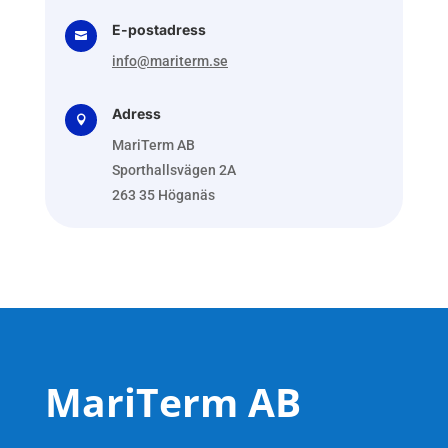
E-postadress

info@mariterm.se
Adress

MariTerm AB
Sporthallsvägen 2A
263 35 Höganäs
MariTerm AB