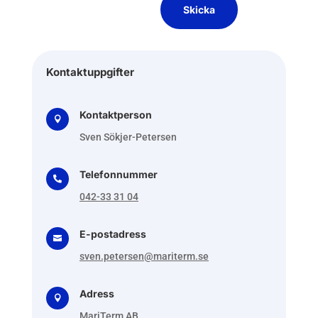
Skicka
Kontaktuppgifter
Kontaktperson

Sven Sökjer-Petersen
Telefonnummer

042-33 31 04
E-postadress

sven.petersen@mariterm.se
Adress

MariTerm AB