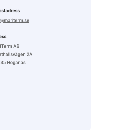
ostadress
o@mariterm.se
ess
iTerm AB
rthallsvägen 2A
 35 Höganäs