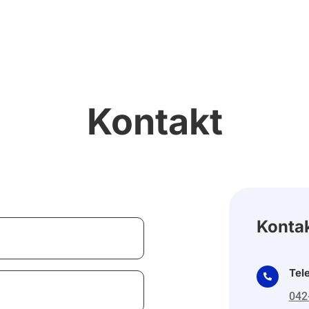
Kontakt
Kontak
Tel

042