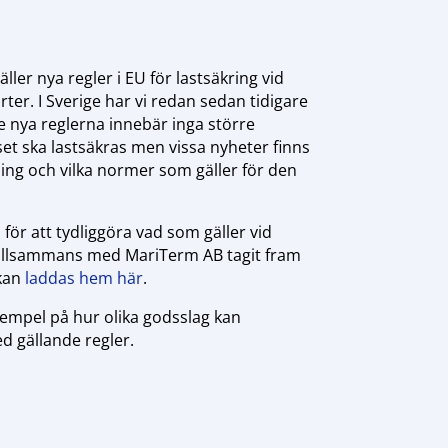
ller nya regler i EU för lastsäkring vid
rter. I Sverige har vi redan sedan tidigare
e nya reglerna innebär inga större
et ska lastsäkras men vissa nyheter finns
ng och vilka normer som gäller för den
ör att tydliggöra vad som gäller vid
tillsammans med MariTerm AB tagit fram
kan
laddas hem här
.
mpel på hur olika godsslag kan
ed gällande regler.