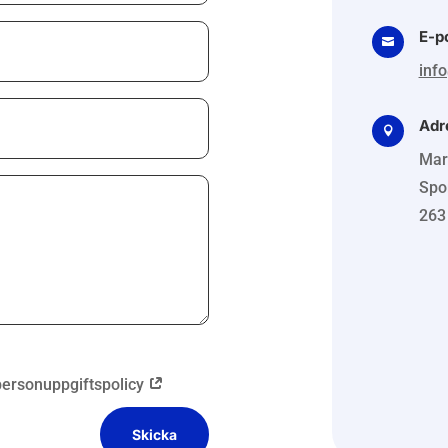
E-p

inf
Adr

Mar
Spo
263
personuppgiftspolicy
Skicka