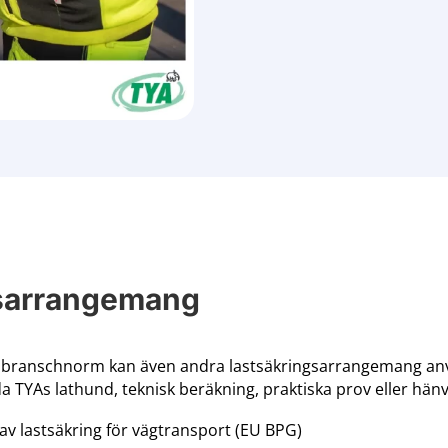
gsarrangemang
branschnorm kan även andra lastsäkringsarrangemang anvä
 TYAs lathund, teknisk beräkning, praktiska prov eller hänvi
s av lastsäkring för vägtransport (EU BPG)