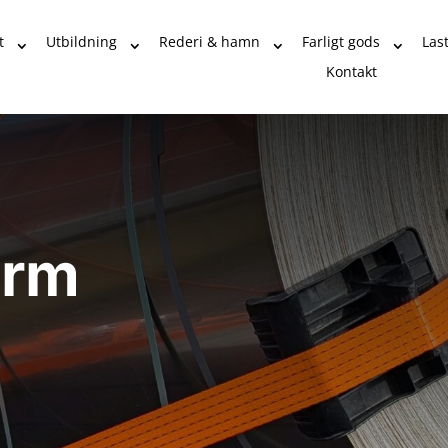
t
Utbildning
Rederi & hamn
Farligt gods
Las
Kontakt
orm