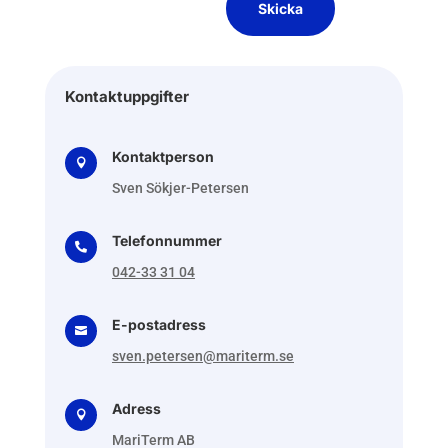
Skicka
Kontaktuppgifter
Kontaktperson

Sven Sökjer-Petersen
Telefonnummer

042-33 31 04
E-postadress

sven.petersen@mariterm.se
Adress

MariTerm AB