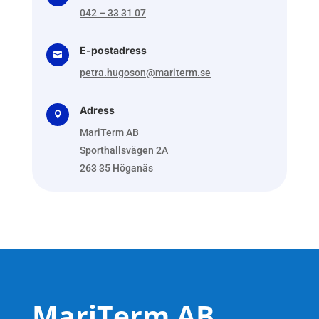
042 – 33 31 07
E-postadress

petra.hugoson@mariterm.se
Adress

MariTerm AB
Sporthallsvägen 2A
263 35 Höganäs
MariTerm AB