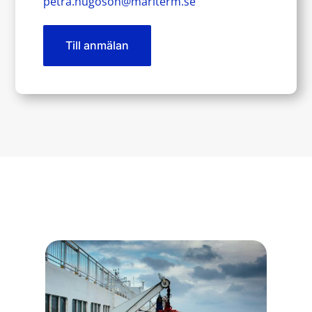
petra.hugoson@mariterm.se
Till anmälan