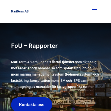
FoU – Rapporter
MariTerm AB erbjuder ett flertal tjänster som riktar sig
mot rederier och hamnar, så som sjöfartsutbildning
inom marina managementsystem (ledningssystem) och
lastsäkring, konsultation inom ISM och ISPS samt
framtagning av manualer för fartygsspecifika rutiner.
Kontakta oss